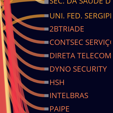
SEC. DA SAÚDE 
UNI. FED. SERGIP
2BTRIADE
CONTSEC SERVIÇ
DIRETA TELECOM
DYNO SECURITY
HSH
INTELBRAS
PAIPE